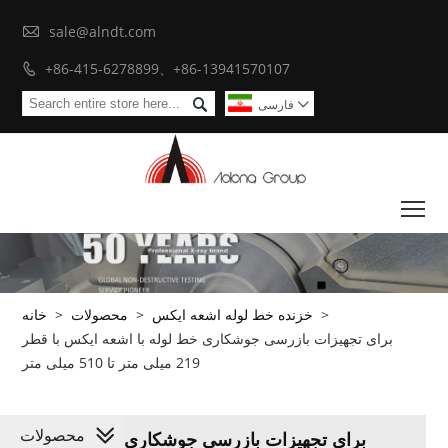

sale@alndt.com
+86-415-6278899、+86-13941570107


فارسی

To
>
خزنده خط لوله اشعه ایکس
>
محصولات
>
خانه
برای تجهیزات بازرسی جوشکاری خط لوله با اشعه ایکس با قطر
219 میلی متر تا 510 میلی متر
محصولات
برای تجهیزات بازرسی جوشکاری خط لوله با