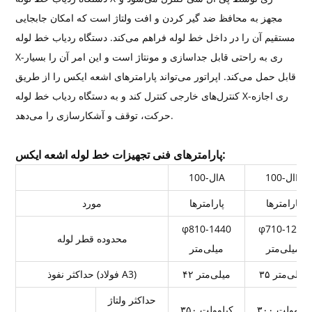
مجهز به محافظ ضد گیر کردن و افت ولتاژ است که امکان جابجایی
مستقیم آن را در داخل خط لوله فراهم می‌کند. دستگاه ردیاب خط لوله
X-ری به راحتی قابل جداسازی و مونتاژ است و این امر آن را بسیار
قابل حمل می‌کند. اپراتور می‌تواند پارامترهای اشعه ایکس را از طریق
کنترل‌های خارجی کنترل کند و به دستگاه ردیاب خط لوله X-ری اجازه
حرکت، توقف و آشکارسازی را می‌دهد.
پارامترهای فنی تجهیزات خط لوله اشعه ایکس:
ال-100B
ال-100A
پارامترها
پارامترها
مورد
φ810-1440
φ710-1219
محدوده قطر لوله
میلی‌متر
میلی‌متر
۳۵ میلی‌متر
۴۲ میلی‌متر
حداکثر نفوذ (فولاد A3)
حداکثر ولتاژ
۳۰۰ کیلوولت
۳۵۰ کیلوولت