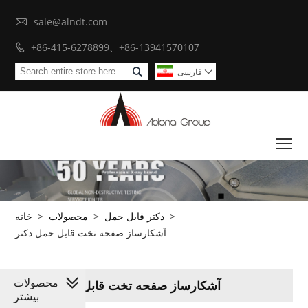

sale@alndt.com
+86-415-6278899、+86-13941570107


فارسی

To
>
دکتر قابل حمل
>
محصولات
>
خانه
آشکارساز صفحه تخت قابل حمل دکتر
محصولات
آشکارساز صفحه تخت قابل حمل دکتر
بیشتر