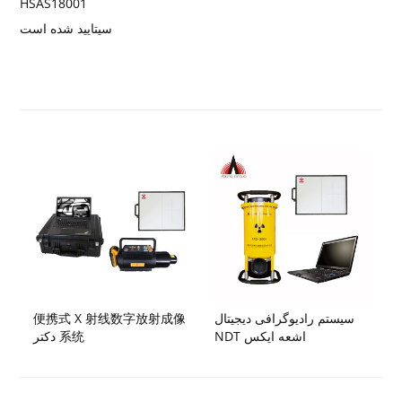
HSAS18001
سی
تایید شده است
سیستم رادیوگرافی دیجیتال
便携式 X 射线数字放射成像
NDT اشعه ایکس
دکتر 系统