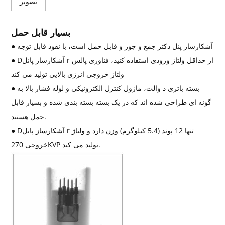
تصویر
بسیار قابل حمل
● آشکارساز پنل دکتر جمع و جور و قابل حمل است، با نفوذ قابل توجه
از حداقل ولتاژ ورودی استفاده کنید، فناوری پالس
آشکارساز پانل r
D
●
ولتاژ خروجی انرژی بالایی تولید می کند
بسته باتری د والت، ماژول کنترل الکترونیکی و لوله فشار بالا به
●
گونه ای طراحی شده اند که در یک بسته بسته بندی شده و بسیار قابل
حمل هستند.
تنها 12 پوند (5.4 کیلوگرم) وزن دارد و ولتاژ
آشکارساز پانل r
D
●
خروجی 270KVP تولید می کند.