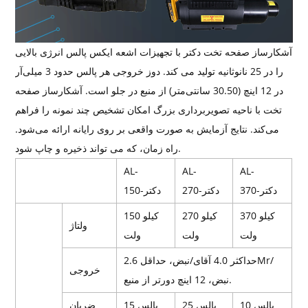
آشکارساز صفحه تخت دکتر با تجهیزات اشعه ایکس پالس انرژی بالایی
را در 25 نانوثانیه تولید می کند. دوز خروجی هر پالس حدود 3 میلی‌آر
در 12 اینچ (30.50 سانتی‌متر) از منبع در جلو است. آشکارساز صفحه
تخت با ناحیه تصویربرداری بزرگ امکان تشخیص چند نمونه را فراهم
می‌کند. نتایج آزمایش به صورت واقعی بر روی رایانه ارائه می‌شود.
راه زمان، که می تواند ذخیره و چاپ شود.
AL-
AL-
AL-
دکتر-370
دکتر-270
دکتر-150
370 کیلو
270 کیلو
150 کیلو
ولتاژ
ولت
ولت
ولت
حداکثر 4.0 آقای/نبض، حداقل 2.6Mr/
خروجی
نبض، 12 اینچ دورتر از منبع.
10 پالس
25 پالس
15 پالس
ضربان