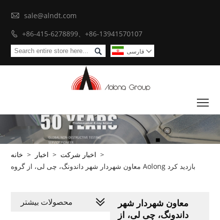

sale@alndt.com
+86-415-6278899、+86-13941570107


فارسی

To
>
اخبار شرکت
>
اخبار
>
خانه
معاون شهردار شهر داندونگ، چی لی، از گروه Aolong بازدید کرد
محصولات بیشتر
معاون شهردار شهر
داندونگ، چی لی، از