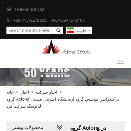

sale@alndt.com
+86-415-6278899、+86-13941570107


فارسی

To
>
اخبار شرکت
>
اخبار
>
خانه
گروه Aolong در کنفرانس موسس گروه آزمایشگاه اینترنتی صنعتی
لیائونینگ شرکت کرد
محصولات بیشتر
گروه Aolong در